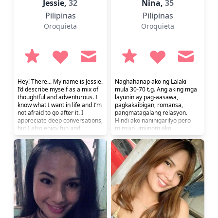
Jessie,
32
Nina,
35
Pilipinas
Pilipinas
Oroquieta
Oroquieta
Hey! There... My name is Jessie.
Naghahanap ako ng Lalaki
I’d describe myself as a mix of
mula 30-70 t.g. Ang aking mga
thoughtful and adventurous. I
layunin ay pag-aasawa,
know what I want in life and I’m
pagkakaibigan, romansa,
not afraid to go after it. I
pangmatagalang relasyon.
appreciate deep conversations,
Hindi ako naninigarilyo pero
but I also enjoy fun and
minsan umiinom ako.
laughter. If you’re someone
who values honesty and good
energy, we might get along
well. A genuine and caring
person looking for a serious
relationship. I believe in loyalty,
communicati...