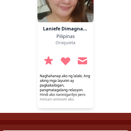
Laniefe Dimagna-ong,
39
Pilipinas
Oroquieta
Naghahanap ako ng lalaki. Ang
aking mga layunin ay
pagkakaibigan,
pangmatagalang relasyon.
Hindi ako naninigarilyo pero
minsan umiinom ako.