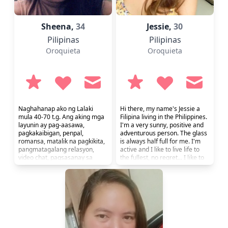
Sheena,
34
Jessie,
30
Pilipinas
Pilipinas
Oroquieta
Oroquieta
Naghahanap ako ng Lalaki
Hi there, my name's Jessie a
mula 40-70 t.g. Ang aking mga
Filipina living in the Philippines.
layunin ay pag-aasawa,
I'm a very sunny, positive and
pagkakaibigan, penpal,
adventurous person. The glass
romansa, matalik na pagkikita,
is always half full for me. I'm
pangmatagalang relasyon,
active and I like to live life to
video chat, pagsasanay sa
the fullest, no regret... I like to
wika. Hindi ako naninigarilyo
laugh and make people laugh,
pero minsan umiinom ako.
very open minded, and well
mannered. I appreciate all the
small things in life and enjoy it
with all its challenges. I'm
ambitious but not gre...